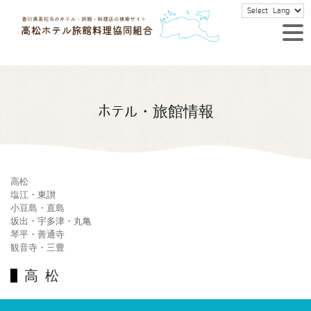
ホテル・旅館情報
高松
塩江・東讃
小豆島・直島
坂出・宇多津・丸亀
琴平・善通寺
観音寺・三豊
高松