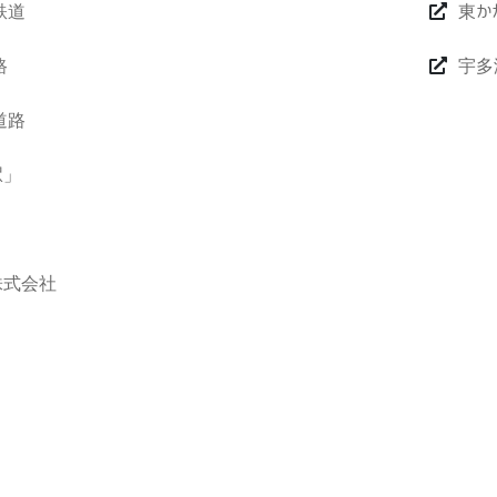
鉄道
東か
路
宇多
道路
駅」
株式会社