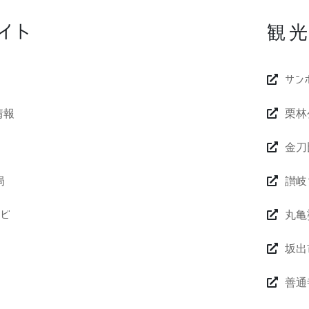
イト
観光
サン
情報
栗林
金刀
局
讃岐
ビ
丸亀
坂出
善通